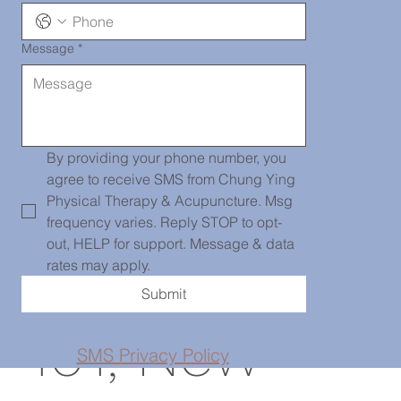
Message
*
唐人街診所
139 Centre
By providing your phone number, you 
agree to receive SMS from Chung Ying 
Physical Therapy & Acupuncture. Msg 
frequency varies. Reply STOP to opt-
Street, PH
out, HELP for support. Message & data 
rates may apply.
Submit
101, New
SMS Privacy Policy