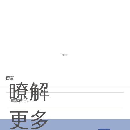
留言
瞭解
聖誕快樂！✨❄️☃️🔔
撰寫留言......
更多