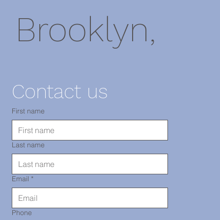
Brooklyn,
NY 11220
Contact us
電話：718-
First name
Last name
290-2919
Email
*
Phone