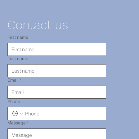
NY 11220
Contact us
電話：718-
First name
Last name
290-2919
Email
*
Phone
Message
*
唐人街診所