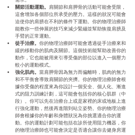
關節活動運動。
肩關節和肩胛骨的活動可能會受限，
這會增加各個部位所承受的壓力。這樣的狀況可能會
迫使你的肩膀在不利的條件下運動。你的物理治療師
能教你一些伸展的技巧來減少緊繃並幫助恢復肩膀及
手臂的正常運動。
徒手治療。
你的物理治療師可能會透過徒手治療來和
緩的移動你的肌肉及關節。這個技術能幫助改善你的
動作，它也能被用來引導受傷的部位以進入一個壓力
較小的運動模式。
強化肌肉。
當肩胛骨因為無力而偏離時，肌肉的無力
和不平衡會導致肩關節的夾擠。你的物理治療師會根
據你受傷的程度來為你設計一個安全、個人化、漸進
式的阻力訓練計劃，這可能會包括你的核心肌群（中
段）。你可以先在治療台上或是家裡的床或地板上進
行強化運動，然後再進階到站立姿勢。你的物理治療
師會根據你的年齡和身體狀況為你挑選適合你的運
動。你的運動計劃可能包括在診所使用阻力機器，你
的物理治療師也可能會決定是否適合讓你去健身房運