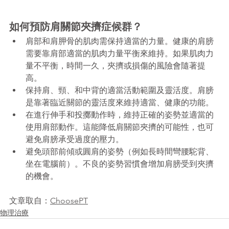
如何預防肩關節夾擠症候群？
肩部和肩胛骨的肌肉需保持適當的力量。健康的肩膀
需要靠肩部適當的肌肉力量平衡來維持。如果肌肉力
量不平衡，時間一久，夾擠或損傷的風險會隨著提
高。
保持肩、頸、和中背的適當活動範圍及靈活度。肩膀
是靠著臨近關節的靈活度來維持適當、健康的功能。
在進行伸手和投擲動作時，維持正確的姿勢並適當的
使用肩部動作。這能降低肩關節夾擠的可能性，也可
避免肩膀承受過度的壓力。
避免頭部前傾或圓肩的姿勢（例如長時間彎腰駝背、
坐在電腦前）。不良的姿勢習慣會增加肩膀受到夾擠
的機會。
文章取自：
ChoosePT
物理治療