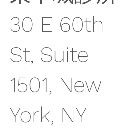
30 E 60th
St, Suite
1501, New
York, NY