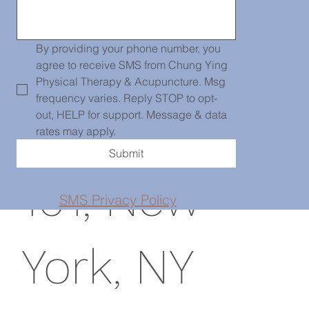
139 Centre
By providing your phone number, you 
agree to receive SMS from Chung Ying 
Physical Therapy & Acupuncture. Msg 
frequency varies. Reply STOP to opt-
Street, PH
out, HELP for support. Message & data 
rates may apply.
Submit
101, New
SMS Privacy Policy
York, NY