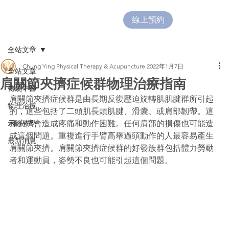
線上預約
全站文章
Chung Ying Physical Therapy & Acupuncture
2022年1月7日
全站文章
肩關節夾擠症候群物理治療指南
傳統中醫
肩關節夾擠症候群是由長期反復壓迫旋轉肌肌腱群所引起
物理治療
的，這些包括了二頭肌長頭肌腱、滑囊、或肩部韌帶。這
示範教學
種夾擠會造成疼痛和動作困難。任何肩部的損傷也可能造
成這個問題。重複進行手臂高舉過頭動作的人最容易產生
最新消息
肩關節夾擠。肩關節夾擠症候群的好發族群包括體力勞動
者和運動員，姿勢不良也可能引起這個問題。