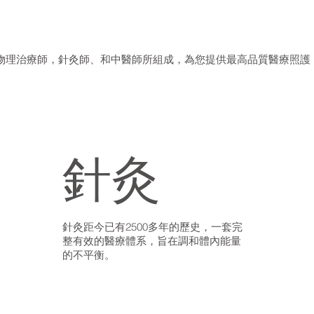
物理治療師，針灸師、和中醫師所組成，為您提供最高品質醫療照護
針灸
針灸距今已有2500多年的歷史，一套完
整有效的醫療體系，旨在調和體內能量
的不平衡。