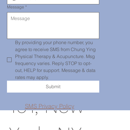
Message
*
唐人街診所
139 Centre
By providing your phone number, you 
agree to receive SMS from Chung Ying 
Physical Therapy & Acupuncture. Msg 
frequency varies. Reply STOP to opt-
Street, PH
out, HELP for support. Message & data 
rates may apply.
Submit
101, New
SMS Privacy Policy