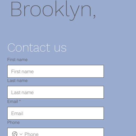
Brooklyn,
NY 11220
Contact us
電話：718-
First name
Last name
290-2919
Email
*
Phone