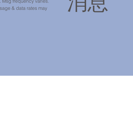
消息
Msg frequency varies. 
sage & data rates may 