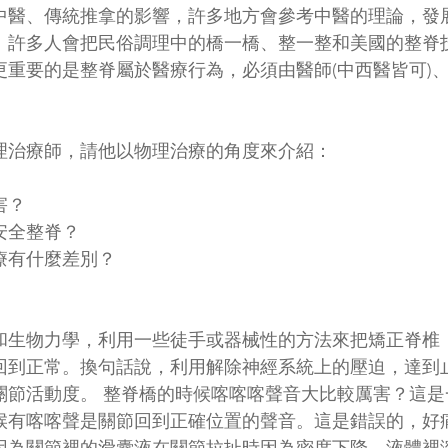
中醫、傳統推拿的影響，許多地方會參考中醫的理論，發
。許多人會把民俗調理中的橋一橋、整一整和美國的整脊
重要的是整脊屬於醫療行為，必須由醫師(中西醫皆可)
理治療師，請他以物理治療的角度來介紹：
害？
安全整脊？
療有什麼差別？
和生物力學，利用一些徒手或器械性的方法來把矯正脊椎
回到正常。換句話說，利用解除神經系統上的壓迫，達到
關節活動度。 整脊橋的時候喀喀喀聲音大比較厲害？這是
候有喀喀聲是關節回到正確位置的聲音。這是錯誤的，好