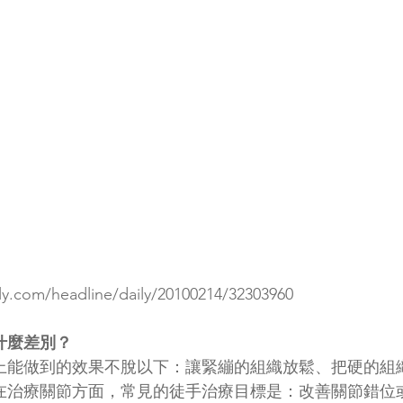
ily.com/headline/daily/20100214/32303960
什麼差別？
上能做到的效果不脫以下：讓緊繃的組織放鬆、把硬的組
在治療關節方面，常見的徒手治療目標是：改善關節錯位