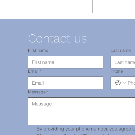
Contact us
所
淺談高血壓
First name
Last name
中醫與不孕症治療
Email
*
Phone
Message
*
By providing your phone number, you agree to