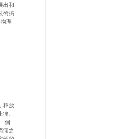
展出和
技術搞
、物理
，釋放
止痛、
一個
痛痛之