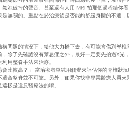
因為關節裡的滑囊液在關節拉扯時因為密度下降，液體裡
氣泡破掉的聲音。甚至還有人用 MRI 拍那個過程給你
果是無關的。重點在於治療後是否能夠舒緩身體的不適，
結構問題的情況下，給他大力橋下去，有可能會傷到脊椎
前，除了先確認沒有禁忌症之外，最好一定要先拍過X光
合利用整脊手法來治療。
險會比較高？」 當治療者單純用觸覺來評估你的脊椎狀況
不適合整脊並不可靠。另外，如果你找非專業醫療人員來
且這樣是違反醫療法的唷。