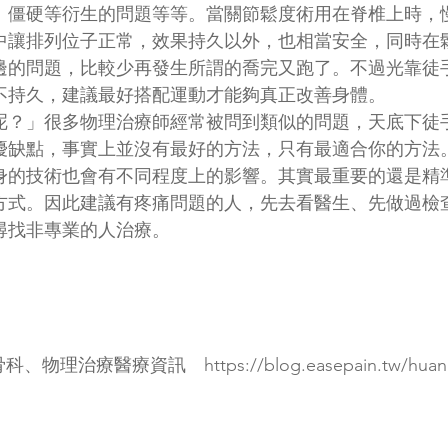
、僵硬等衍生的問題等等。當關節鬆度術用在脊椎上時，
中讓排列位子正常，效果持久以外，也相當安全，同時在
邊的問題，比較少再發生所謂的喬完又跑了。不過光靠徒
不持久，建議最好搭配運動才能夠真正改善身體。
呢？」很多物理治療師經常被問到類似的問題，天底下徒
優缺點，事實上並沒有最好的方法，只有最適合你的方法
身的技術也會有不同程度上的影響。其實最重要的還是精
方式。因此建議有疼痛問題的人，先去看醫生、先做過檢
尋找非專業的人治療。
、骨科、物理治療醫療資訊　
https://blog.easepain.tw/huan