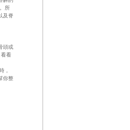
溶解的
看。所
以及脊
骨頭或
，看看
時，
幫你整