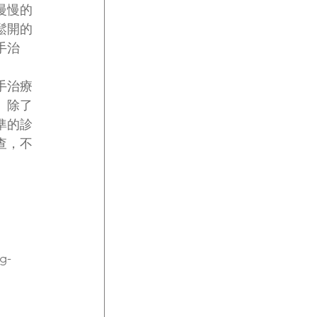
慢慢的
鬆開的
手治
手治療
。除了
準的診
查，不
g-