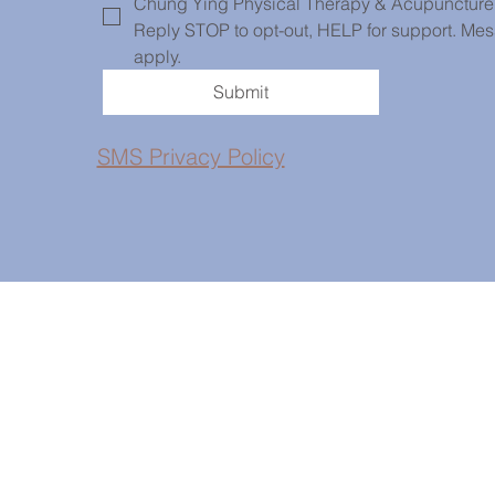
Chung Ying Physical Therapy & Acupuncture. 
Reply STOP to opt-out, HELP for support. Mes
apply.
Submit
SMS Privacy Policy