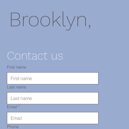
Brooklyn,
NY 11220
Contact us
電話：718-
First name
Last name
290-2919
Email
*
Phone