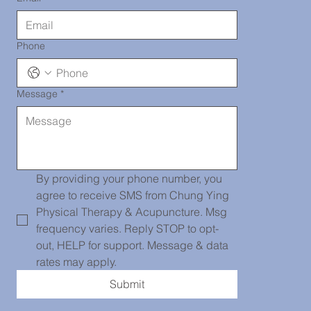
Phone
Message
*
唐人街診所
139 Centre
By providing your phone number, you 
agree to receive SMS from Chung Ying 
Physical Therapy & Acupuncture. Msg 
frequency varies. Reply STOP to opt-
Street, PH
out, HELP for support. Message & data 
rates may apply.
Submit