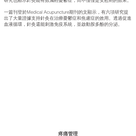
研究也顯示針灸能有效減輕憂鬱症，而不僅僅是安慰劑的效果。
一篇刊登於Medical Acupuncture期刊的文顯示，有六項研究提
出了大量證據支持針灸在治療憂鬱症和焦慮症的效用。透過促進
血液循環，針灸還能刺激免疫系統，並啟動胺多酚的分泌。
疼痛管理