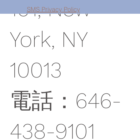
101, New
SMS Privacy Policy
York, NY
10013
電話：646-
438-9101