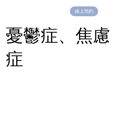
線上預約
憂鬱症、焦慮
症