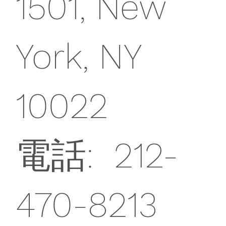
1501, New
York, NY
10022
電話: 212-
470-8213