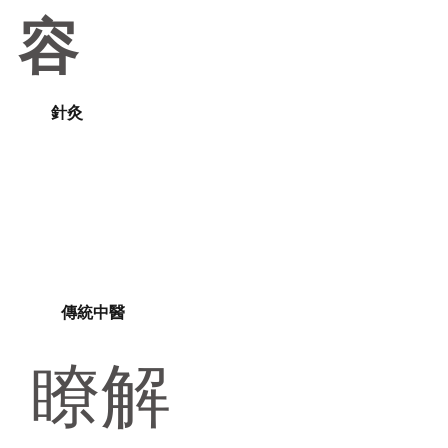
容
針灸
傳統中醫
瞭解