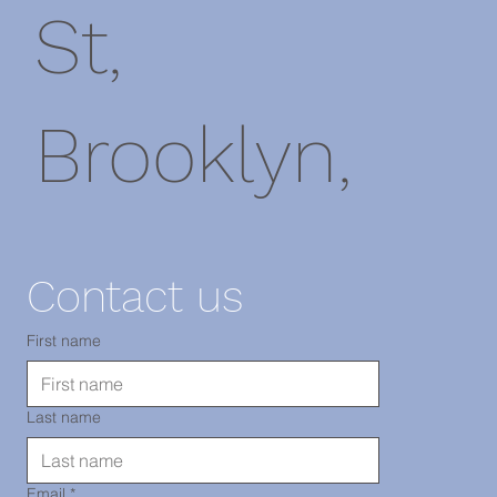
St,
Brooklyn,
NY 11220
Contact us
電話：718-
First name
Last name
290-2919
Email
*